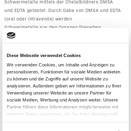
Schwermetalle mittels der Chelatbildners DMSA
und EDTA getestet. Durch Gabe von DMSA und EDTA
(oral oder intravenös) werden
Schwermetalle aus den Organen/Geweben
mobilisiert und können ausgeschieden werden. Die
Ausscheidung ist möglich, weil Chelatbildner wie
diese wasserlösliche Komplexe mit Metallen wie
Diese Webseite verwendet Cookies
Blei, Quecksilber, Zink, Titan, Uran, Kupfer, Arsen,
Wir verwenden Cookies, um Inhalte und Anzeigen zu
Zinn, Cadmium uvm. bilden. Die gebildeten
personalisieren, Funktionen für soziale Medien anbieten
Komplexe können dann über Niere mit dem Urin
zu können und die Zugriffe auf unsere Website zu
ausgeschieden und im Labor getestet werden.
analysieren. Außerdem geben wir Informationen zu Ihrer
Verwendung unserer Website an unsere Partner für
soziale Medien, Werbung und Analysen weiter. Unsere
Partner führen diese Informationen möglicherweise mit
weiteren Daten zusammen, die Sie ihnen bereitgestellt
haben oder die sie im Rahmen Ihrer Nutzung der Dienste
gesammelt haben.