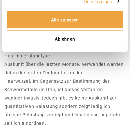
Details zeigen
Haarmineralanalyse
Alle zulassen
Da sich Schwermetalle außerdem in den Haaren
ablagern, lassen sie sich auch mittels einer
Haarmineralanalyse bestimmen. Da Haare langsam
Ablehnen
wachsen, geben die Ergebnisse der
Haarmineralanalyse
Auskunft über die letzten Monate. Verwendet werden
dabei die ersten Zentimeter ab der
Haarwurzel. Im Gegensatz zur Bestimmung der
Schwermetalle im Urin, ist dieses Verfahren
weniger invasiv, jedoch gibt es keine Auskunft zur
quantitativen Belastung sondern zeigt lediglich
ob eine Belastung vorliegt und lässt diese ungefähr
zeitlich einordnen.