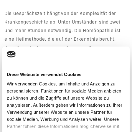
Die Gesprächszeit hängt von der Komplexität der
Krankengeschichte ab. Unter Umständen sind zwei
und mehr Stunden notwendig. Die Homöopathie ist
eine Heilmethode, die auf der Erkenntnis beruht,
dass Krankheiten in einem längeren Prozess
entstehen, der mit negativen Emotionen und
Gedanken beginnt. Meistens sind sie eine Reaktion
auf Lebensumstände, die als widrig empfunden
Diese Webseite verwendet Cookies
werden.
Wir verwenden Cookies, um Inhalte und Anzeigen zu
personalisieren, Funktionen für soziale Medien anbieten
Gefühle und Gedanken lösen physische Reaktionen
zu können und die Zugriffe auf unsere Website zu
analysieren. Außerdem geben wir Informationen zu Ihrer
aus und beeinflussen unseren gesamten
Verwendung unserer Website an unsere Partner für
Stoffwechsel. Körperliche Reaktion werden auch
soziale Medien, Werbung und Analysen weiter. Unsere
durch Emotionen wie Angst (Herzrasen) oder Zorn
Partner führen diese Informationen möglicherweise mit
hervorgerufen. Einige solcher Reaktionen haben sich