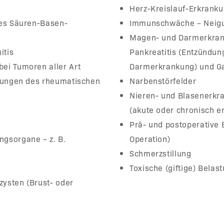
Herz-Kreislauf-Erkrank
des Säuren-Basen-
Immunschwäche – Neigung
Magen- und Darmerkrank
itis
Pankreatitis (Entzündun
ei Tumoren aller Art
Darmerkrankung) und Ga
nkungen des rheumatischen
Narbenstörfelder
Nieren- und Blasenerkra
(akute oder chronisch e
Prä- und postoperative
gsorgane – z. B.
Operation)
Schmerzstillung
Toxische (giftige) Belas
ysten (Brust- oder